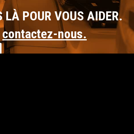
S LÀ POUR VOUS AIDER.
u
contactez-nous.
BOUTIQUE EN LIGNE
QUI
SOMMES-NOUS ?