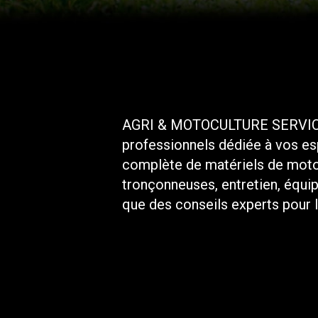
AGRI & MOTOCULTURE SERVICES 
professionnels dédiée à vos es
complète de matériels de motoc
TONTE
tronçonneuses
, entretien, équ
BOIS
que des conseils experts pour l
DÉCOUVRIR
DÉCOUVRIR